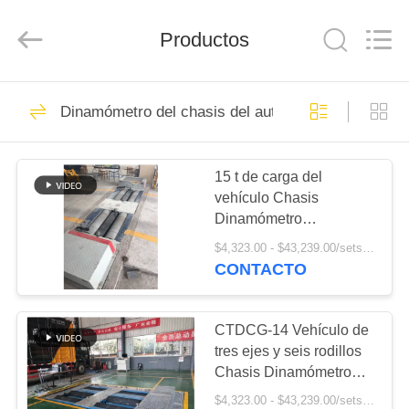
2024
-
2026
Cartesy
Productos
Diagnosis
Technology
CO.,Ltd.
All
INICIO
Rights
33
Reserved.
Dinamómetro del chasis del automóvil
Combinación de
PRODUCTOS
líneas de ensayo
15 t de carga del
vehículo Chasis
del vehículo
VIDEOS
Dinamómetro
Dinamómetro del
$4,323.00 - $43,239.00/sets MOQ:1 juego
vehículo Línea de
SOBRE
CONTACTO
ensayo del vehículo
47
NOSOTROS
para las emisiones y el
consumo de
CTDCG-14 Vehículo de
Pruebador de frenos
combustible
VISITA
tres ejes y seis rodillos
Chasis Dinamómetro
A
Automotriz Dyno
$4,323.00 - $43,239.00/sets MOQ:1 juego