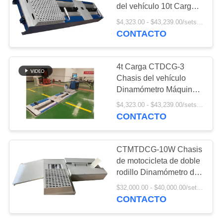
del vehículo 10t Carga
BLOG
Maquina de potencia de
$4,323.00 - $43,239.00/sets MOQ:1 juego
caballos Simulación de
CONTACTO
5
carga de carretera
SOLICITAR
Pruebador de
Dinamómetro del chasis
UNA
4t Carga CTDCG-3
velocímetro
Chasis del vehículo
COTIZACIÓN
Dinamómetro Máquina
de potencia de caballo
$4,323.00 - $43,239.00/sets MOQ:1 juego
DOWN
CONTACTO
LOAD
8
CTMTDCG-10W Chasis
MAPA
de motocicleta de doble
Rodillo libre
rodillo Dinamómetro de
DEL
potencia de caballos 2
$32,000.00 - $40,000.00/sets MOQ:1 unidad
SITIO
ruedas Chasis
CONTACTO
Dinamómetro