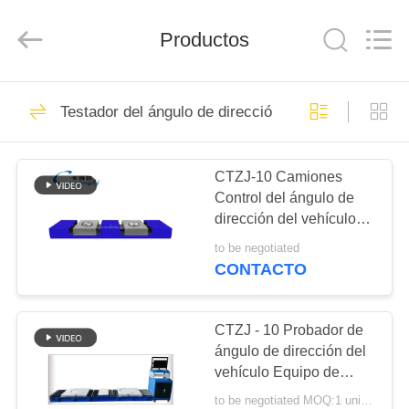
2024
-
2026
Cartesy
Productos
Diagnosis
Technology
CO.,Ltd.
All
INICIO
Rights
33
Reserved.
Testador del ángulo de dirección del vehículo
Combinación de
PRODUCTOS
líneas de ensayo
CTZJ-10 Camiones
Control del ángulo de
del vehículo
VIDEOS
dirección del vehículo
Tester de carga 10T con
to be negotiated
instrumento de control
SOBRE
CONTACTO
LCD con pantalla táctil
47
NOSOTROS
CTZJ - 10 Probador de
Pruebador de frenos
VISITA
ángulo de dirección del
vehículo Equipo de
A
inspección del vehículo
to be negotiated MOQ:1 unidad